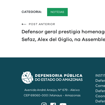
CATEGORIA:
NOTÍCIAS
POST ANTERIOR
Navegação
Defensor geral prestigia homenag
de
Sefaz, Alex del Giglio, na Assemble
Post
INST
Defen
Corr
Avenida André Araújo, Nº 679 - Aleixo
Defen
CEP 69060-000 | Manaus - Amazonas
Coord
Defen
Instagram
Facebook
YouTube