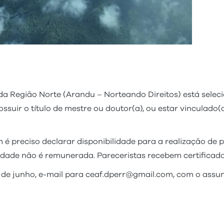
s da Região Norte (Arandu – Norteando Direitos) está sel
ossuir o título de mestre ou doutor(a), ou estar vinculad
é preciso declarar disponibilidade para a realização de 
ividade não é remunerada. Pareceristas recebem certificado
 30 de junho, e-mail para ceaf.dperr@gmail.com, com o a