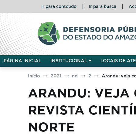
Pular
Ir para conteúdo
Ir para busca
Ace
para
o
conteúdo
Defensoria Pública do Esta
PÁGINA INICIAL
INSTITUCIONAL
LOCAIS DE AT
Início
2021
nd
2
Arandu: veja co
ARANDU: VEJA 
REVISTA CIENT
NORTE