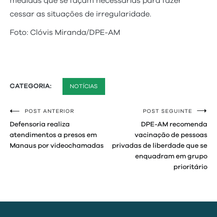
medidas que se façam necessárias para fazer
cessar as situações de irregularidade.
Foto: Clóvis Miranda/DPE-AM
CATEGORIA:
NOTÍCIAS
POST ANTERIOR
POST SEGUINTE
Navegação
Defensoria realiza
DPE-AM recomenda
de
atendimentos a presos em
vacinação de pessoas
Manaus por videochamadas
privadas de liberdade que se
Post
enquadram em grupo
prioritário