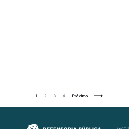
Navegação
Página
Página
Página
Página
1
2
3
4
Próximo
de
Posts