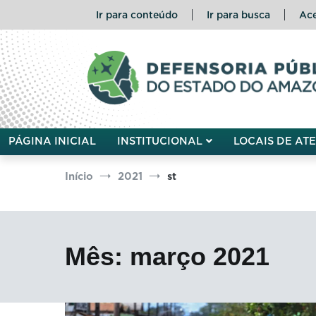
Pular
Ir para conteúdo
Ir para busca
Ace
para
o
conteúdo
Defensoria Pública do Esta
PÁGINA INICIAL
INSTITUCIONAL
LOCAIS DE AT
Início
2021
st
Mês:
março 2021