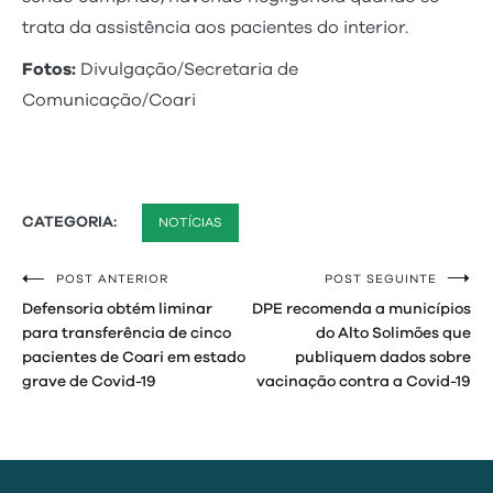
trata da assistência aos pacientes do interior.
Fotos:
Divulgação/Secretaria de
Comunicação/Coari
CATEGORIA:
NOTÍCIAS
POST ANTERIOR
POST SEGUINTE
Navegação
Defensoria obtém liminar
DPE recomenda a municípios
de
para transferência de cinco
do Alto Solimões que
pacientes de Coari em estado
publiquem dados sobre
Post
grave de Covid-19
vacinação contra a Covid-19