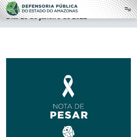
Pular
Defensoria Pública do Estado do
para
o
Amazonas
Dia:
29 de janeiro de 2021
conteúdo