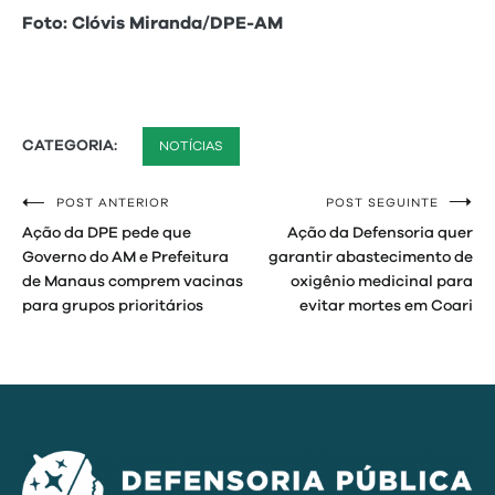
Foto: Clóvis Miranda/DPE-AM
CATEGORIA:
NOTÍCIAS
POST ANTERIOR
POST SEGUINTE
Navegação
Ação da DPE pede que
Ação da Defensoria quer
de
Governo do AM e Prefeitura
garantir abastecimento de
de Manaus comprem vacinas
oxigênio medicinal para
Post
para grupos prioritários
evitar mortes em Coari