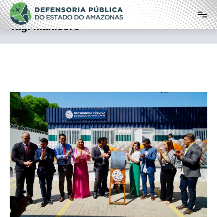
Pular
Defensoria Pública do Estado do
para
o
Amazonas
Tag:
Manicoré
conteúdo