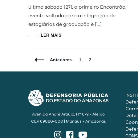
último sábado (27), o primeiro Encontrão,
evento voltado para a integração de
estagiários de graduação e […]
LER MAIS
Navegação
Página
Página
Anteriores
1
2
de
Posts
INST
Defen
Corr
Avenida André Araújo, Nº 679 - Aleixo
Defen
CEP 69060-000 | Manaus - Amazonas
Coord
Defen
Instagram
Facebook
YouTube
CONS