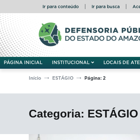
Pular
Ir para conteúdo
Ir para busca
Ace
para
o
conteúdo
Defensoria Pública do Esta
PÁGINA INICIAL
INSTITUCIONAL
LOCAIS DE AT
Início
ESTÁGIO
Página: 2
Categoria:
ESTÁGIO