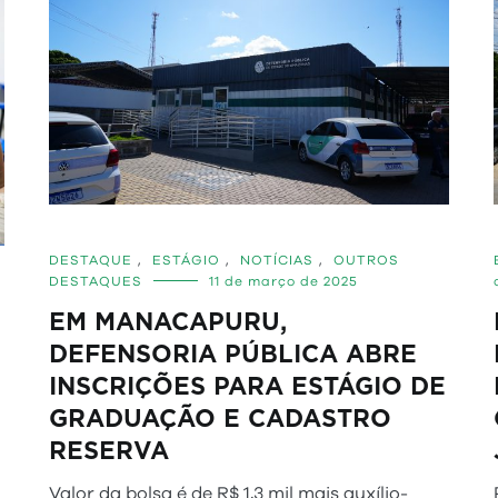
DESTAQUE
,
ESTÁGIO
,
NOTÍCIAS
,
OUTROS
DESTAQUES
11 de março de 2025
EM MANACAPURU,
DEFENSORIA PÚBLICA ABRE
INSCRIÇÕES PARA ESTÁGIO DE
GRADUAÇÃO E CADASTRO
RESERVA
Valor da bolsa é de R$ 1,3 mil mais auxílio-