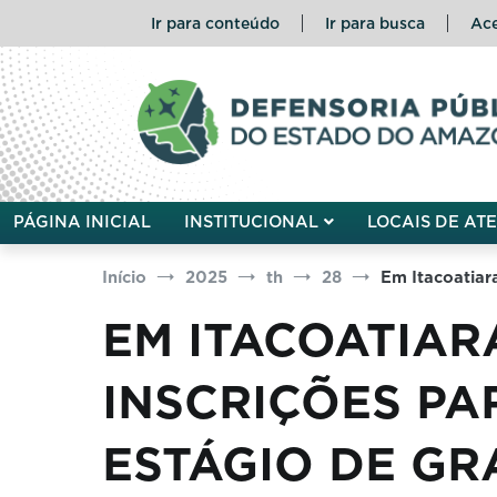
Pular
Ir para conteúdo
Ir para busca
Ace
para
o
conteúdo
Defensoria Pública do Esta
PÁGINA INICIAL
INSTITUCIONAL
LOCAIS DE AT
Início
2025
th
28
Em Itacoatiar
EM ITACOATIAR
INSCRIÇÕES PA
ESTÁGIO DE G