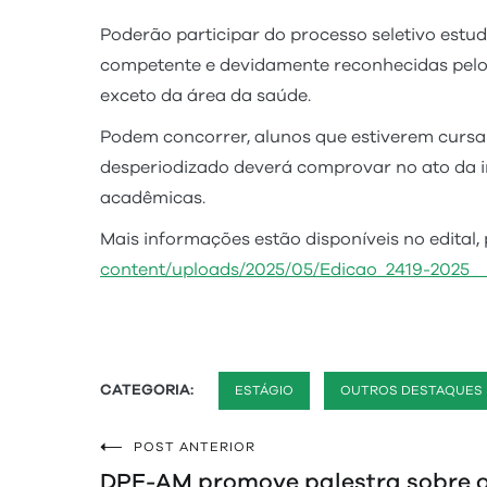
Poderão participar do processo seletivo estud
competente e devidamente reconhecidas pelo 
exceto da área da saúde.
Podem concorrer, alunos que estiverem cursan
desperiodizado deverá comprovar no ato da in
acadêmicas.
Mais informações estão disponíveis no edital, 
content/uploads/2025/05/Edicao_2419-2025_
CATEGORIA:
ESTÁGIO
OUTROS DESTAQUES
POST ANTERIOR
Navegação
DPE-AM promove palestra sobre o