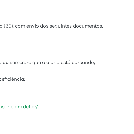
a (30), com envio dos seguintes documentos,
do ou semestre que o aluno está cursando;
eficiência;
ensoria.am.def.br/
.