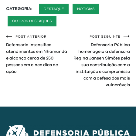
CATEGORIA:
DESTAQUE
NOTÍCIAS
OUTROS DESTAQUES
POST ANTERIOR
POST SEGUINTE
Navegação
Defensoria intensifica
Defensoria Pública
de
atendimentos em Nhamundá
homenageia a defensora
e alcança cerca de 250
Regina Jansen Simões pela
Post
pessoas em cinco dias de
sua contribuição com a
ação
instituição e compromisso
com a defesa dos mais
vulneráveis