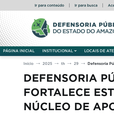
Pular
Ir para conteúdo
Ir para busca
Ace
para
o
conteúdo
Defensoria Pública do Esta
PÁGINA INICIAL
INSTITUCIONAL
LOCAIS DE AT
Início
2025
th
29
Defensoria Pú
DEFENSORIA PÚ
FORTALECE ES
NÚCLEO DE APO