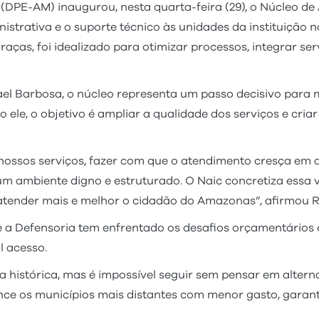
PE-AM) inaugurou, nesta quarta-feira (29), o Núcleo de A
istrativa e o suporte técnico às unidades da instituição na
raças, foi idealizado para otimizar processos, integrar s
el Barbosa, o núcleo representa um passo decisivo para 
o ele, o objetivo é ampliar a qualidade dos serviços e cr
nossos serviços, fazer com que o atendimento cresça em a
um ambiente digno e estruturado. O Naic concretiza essa v
atender mais e melhor o cidadão do Amazonas”, afirmou R
ue a Defensoria tem enfrentado os desafios orçamentário
l acesso.
 histórica, mas é impossível seguir sem pensar em altern
ance os municípios mais distantes com menor gasto, garan