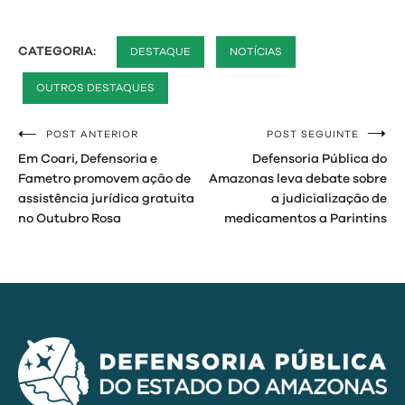
CATEGORIA:
DESTAQUE
NOTÍCIAS
OUTROS DESTAQUES
POST ANTERIOR
POST SEGUINTE
Navegação
Em Coari, Defensoria e
Defensoria Pública do
de
Fametro promovem ação de
Amazonas leva debate sobre
assistência jurídica gratuita
a judicialização de
Post
no Outubro Rosa
medicamentos a Parintins