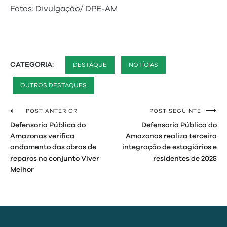
Fotos: Divulgação/ DPE-AM
CATEGORIA:
DESTAQUE
NOTÍCIAS
OUTROS DESTAQUES
POST ANTERIOR
POST SEGUINTE
Navegação
Defensoria Pública do
Defensoria Pública do
de
Amazonas verifica
Amazonas realiza terceira
andamento das obras de
integração de estagiários e
Post
reparos no conjunto Viver
residentes de 2025
Melhor