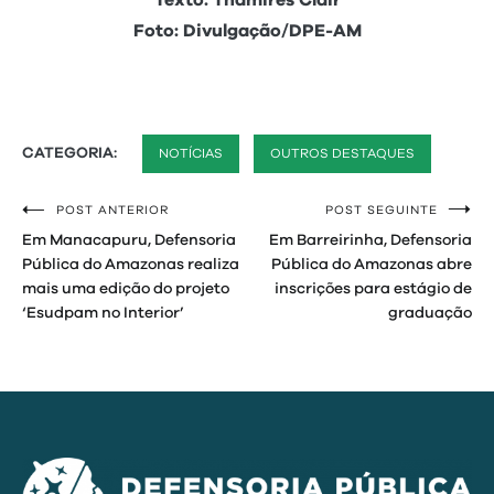
Texto: Thamires Clair
Foto: Divulgação/DPE-AM
CATEGORIA:
NOTÍCIAS
OUTROS DESTAQUES
POST ANTERIOR
POST SEGUINTE
Navegação
Em Manacapuru, Defensoria
Em Barreirinha, Defensoria
de
Pública do Amazonas realiza
Pública do Amazonas abre
mais uma edição do projeto
inscrições para estágio de
Post
‘Esudpam no Interior’
graduação