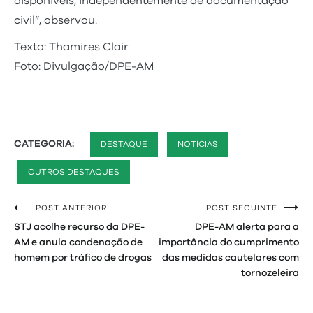
disponíveis, independentemente de documentação
civil”, observou.
Texto: Thamires Clair
Foto: Divulgação/DPE-AM
CATEGORIA:
DESTAQUE
NOTÍCIAS
OUTROS DESTAQUES
POST ANTERIOR
POST SEGUINTE
Navegação
STJ acolhe recurso da DPE-
DPE-AM alerta para a
de
AM e anula condenação de
importância do cumprimento
homem por tráfico de drogas
das medidas cautelares com
Post
tornozeleira