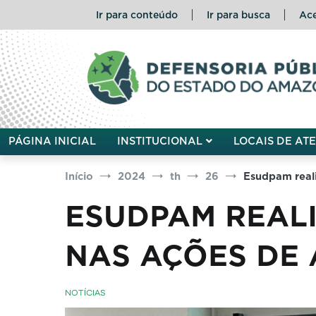
Pular
Ir para conteúdo
Ir para busca
Ace
para
o
conteúdo
Defensoria Pública do Esta
PÁGINA INICIAL
INSTITUCIONAL
LOCAIS DE AT
Início
2024
th
26
Esudpam reali
ESUDPAM REAL
NAS AÇÕES DE
NOTÍCIAS