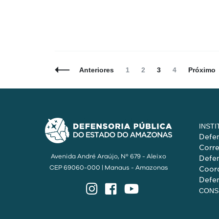
Navegação
Página
Página
Página
Página
Anteriores
1
2
3
4
Próximo
de
Posts
INST
Defen
Corr
Avenida André Araújo, Nº 679 - Aleixo
Defen
CEP 69060-000 | Manaus - Amazonas
Coord
Defen
Instagram
Facebook
YouTube
CONS