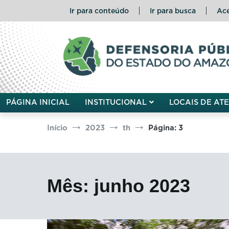
Pular
Ir para conteúdo
Ir para busca
Ace
para
o
conteúdo
Defensoria Pública do Esta
PÁGINA INICIAL
INSTITUCIONAL
LOCAIS DE AT
Início
2023
th
Página: 3
Mês:
junho 2023