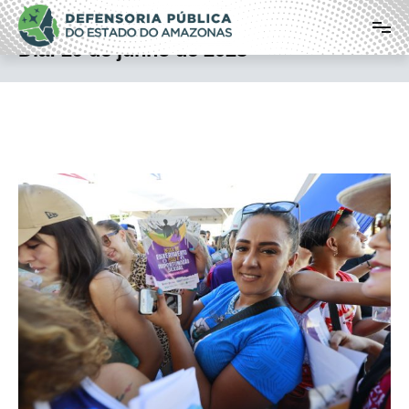
Pular
Defensoria Pública do Estado do
para
o
Amazonas
Dia:
29 de junho de 2023
conteúdo