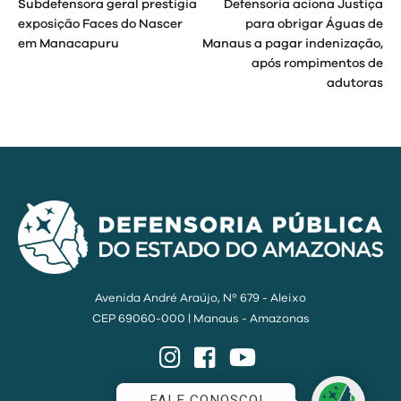
Subdefensora geral prestigia
Defensoria aciona Justiça
de
exposição Faces do Nascer
para obrigar Águas de
em Manacapuru
Manaus a pagar indenização,
Post
após rompimentos de
adutoras
Avenida André Araújo, Nº 679 - Aleixo
CEP 69060-000 | Manaus - Amazonas
Instagram
Facebook
YouTube
FALE CONOSCO!