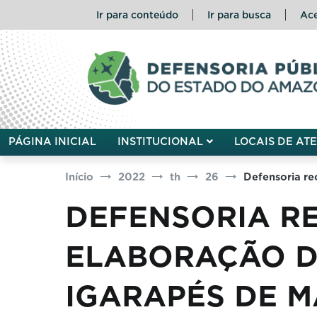
Pular
Ir para conteúdo
Ir para busca
Ace
para
o
conteúdo
Defensoria Pública do Esta
PÁGINA INICIAL
INSTITUCIONAL
LOCAIS DE AT
Início
2022
th
26
Defensoria r
DEFENSORIA R
ELABORAÇÃO D
IGARAPÉS DE 