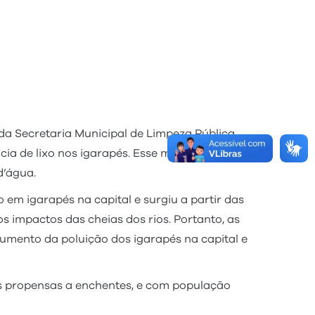
a Secretaria Municipal de Limpeza Pública
ncia de lixo nos igarapés. Esse mapeamento
d’água.
 em igarapés na capital e surgiu a partir das
 impactos das cheias dos rios. Portanto, as
aumento da poluição dos igarapés na capital e
s propensas a enchentes, e com população