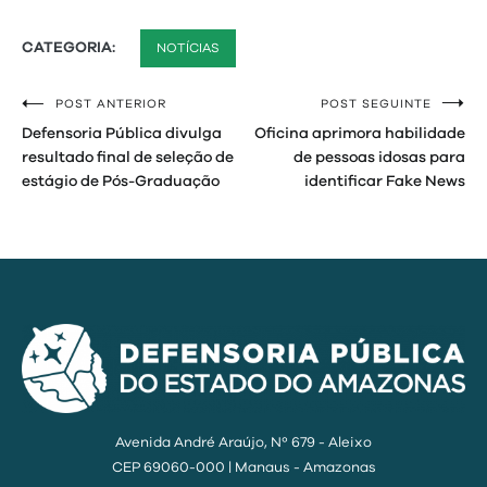
CATEGORIA:
NOTÍCIAS
POST ANTERIOR
POST SEGUINTE
Navegação
Defensoria Pública divulga
Oficina aprimora habilidade
de
resultado final de seleção de
de pessoas idosas para
estágio de Pós-Graduação
identificar Fake News
Post
Avenida André Araújo, Nº 679 - Aleixo
CEP 69060-000 | Manaus - Amazonas