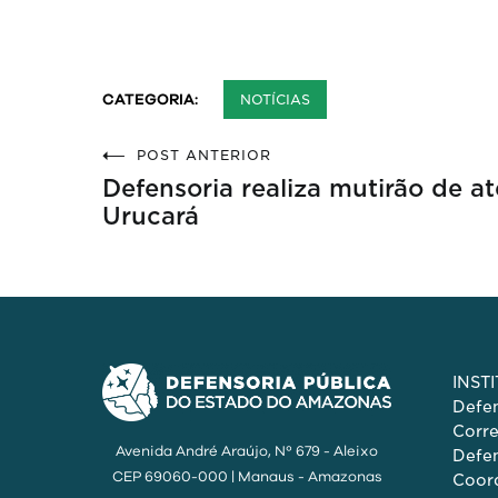
NOTÍCIAS
CATEGORIA:
POST ANTERIOR
Defensoria realiza mutirão de 
Urucará
INST
Defen
Corr
Avenida André Araújo, Nº 679 - Aleixo
Defen
CEP 69060-000 | Manaus - Amazonas
Coord