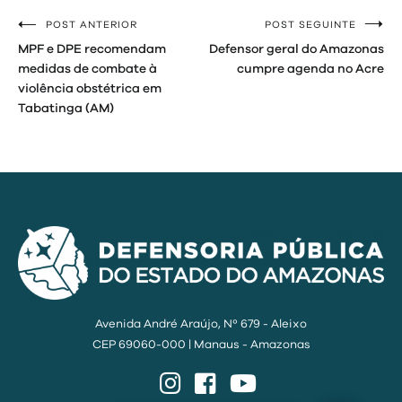
POST ANTERIOR
POST SEGUINTE
Navegação
MPF e DPE recomendam
Defensor geral do Amazonas
de
medidas de combate à
cumpre agenda no Acre
violência obstétrica em
Post
Tabatinga (AM)
Avenida André Araújo, Nº 679 - Aleixo
CEP 69060-000 | Manaus - Amazonas
Instagram
Facebook
YouTube