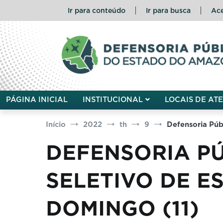
Pular
Ir para conteúdo
Ir para busca
Ace
para
o
conteúdo
Defensoria Pública do Esta
PÁGINA INICIAL
INSTITUCIONAL
LOCAIS DE AT
Início
2022
th
9
Defensoria Púb
DEFENSORIA P
SELETIVO DE E
DOMINGO (11)