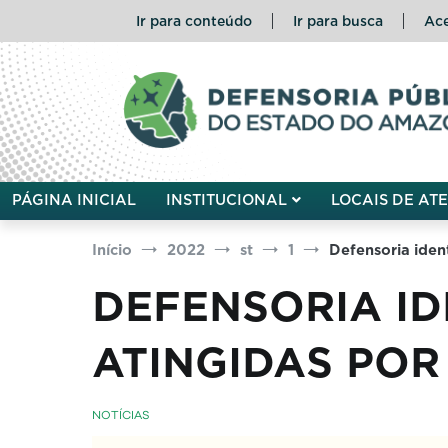
Pular
Ir para conteúdo
Ir para busca
Ace
para
o
conteúdo
Defensoria Pública do Esta
PÁGINA INICIAL
INSTITUCIONAL
LOCAIS DE AT
Início
2022
st
1
Defensoria iden
DEFENSORIA ID
ATINGIDAS POR
NOTÍCIAS