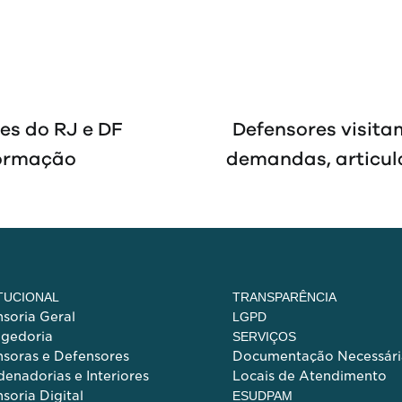
es do RJ e DF
Defensores visit
formação
demandas, articul
ITUCIONAL
TRANSPARÊNCIA
soria Geral
LGPD
egedoria
SERVIÇOS
soras e Defensores
Documentação Necessári
enadorias e Interiores
Locais de Atendimento
soria Digital
ESUDPAM