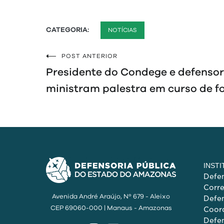
CATEGORIA:
NOTÍCIAS
POST ANTERIOR
Navegação
Presidente do Condege e defensor
de
ministram palestra em curso de 
Post
INST
Defen
Corr
Avenida André Araújo, Nº 679 - Aleixo
Defen
CEP 69060-000 | Manaus - Amazonas
Coord
Defen