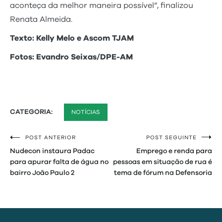
aconteça da melhor maneira possível”, finalizou
Renata Almeida.
Texto: Kelly Melo e Ascom TJAM
Fotos: Evandro Seixas/DPE-AM
CATEGORIA:
NOTÍCIAS
POST ANTERIOR
POST SEGUINTE
Navegação
Nudecon instaura Padac
Emprego e renda para
de
para apurar falta de água no
pessoas em situação de rua é
bairro João Paulo 2
tema de fórum na Defensoria
Post