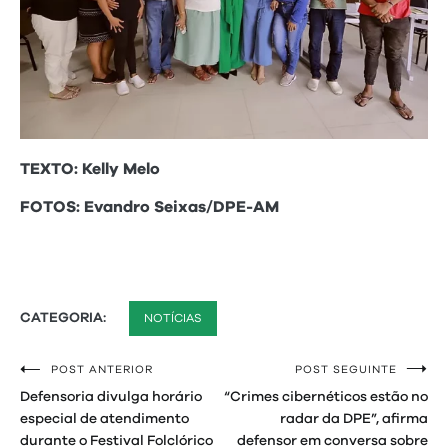
TEXTO: Kelly Melo
FOTOS: Evandro Seixas/DPE-AM
CATEGORIA:
NOTÍCIAS
POST ANTERIOR
POST SEGUINTE
Navegação
Defensoria divulga horário
“Crimes cibernéticos estão no
de
especial de atendimento
radar da DPE”, afirma
durante o Festival Folclórico
defensor em conversa sobre