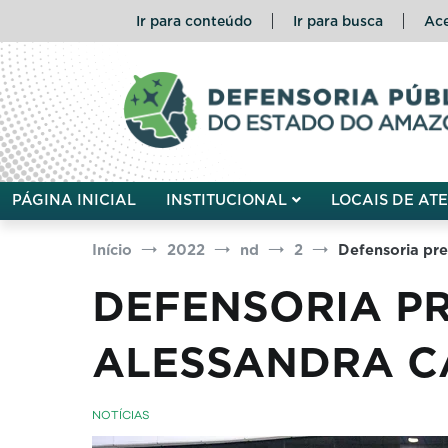
Pular
Ir para conteúdo
Ir para busca
Ace
para
o
conteúdo
Defensoria Pública do Esta
PÁGINA INICIAL
INSTITUCIONAL
LOCAIS DE AT
Início
2022
nd
2
Defensoria pr
DEFENSORIA P
ALESSANDRA C
NOTÍCIAS