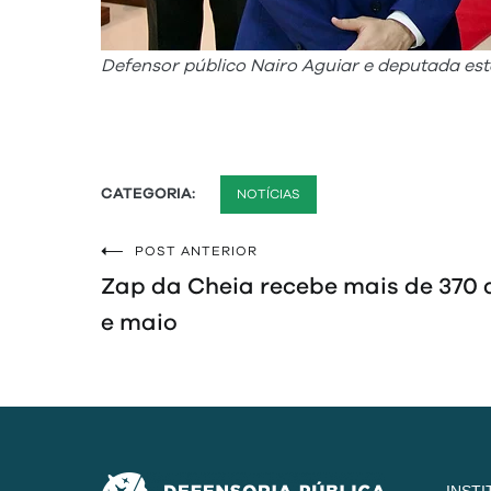
Defensor público Nairo Aguiar e deputada e
CATEGORIA:
NOTÍCIAS
POST ANTERIOR
Navegação
Zap da Cheia recebe mais de 370 
de
e maio
Post