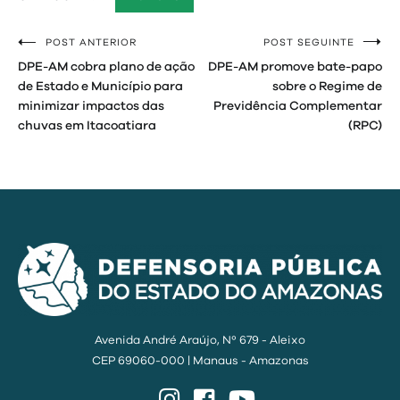
POST ANTERIOR
POST SEGUINTE
Navegação
DPE-AM cobra plano de ação
DPE-AM promove bate-papo
de
de Estado e Município para
sobre o Regime de
minimizar impactos das
Previdência Complementar
Post
chuvas em Itacoatiara
(RPC)
Avenida André Araújo, Nº 679 - Aleixo
CEP 69060-000 | Manaus - Amazonas
Instagram
Facebook
YouTube