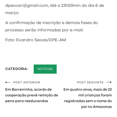
dpecoari@gmail.com, até a 23h59min do dia 6 de
março.
A confirmação de inscrição e demais fases do
processo serão informadas por e-mail.
Foto: Evandro Seixas/DPE-AM
CATEGORIA:
NOTÍCIAS
POST ANTERIOR
POST SEGUINTE
Navegação
Em Barreirinha, acordo de
Em quatro anos, mais de 23
de
cooperação prevê remição de
mil crianças foram
pena para reeducandos
registradas sem o nome do
Post
pai no Amazonas