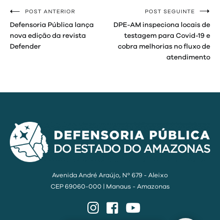
POST ANTERIOR
POST SEGUINTE
Navegação
Defensoria Pública lança
DPE-AM inspeciona locais de
de
nova edição da revista
testagem para Covid-19 e
Defender
cobra melhorias no fluxo de
Post
atendimento
Avenida André Araújo, Nº 679 - Aleixo
CEP 69060-000 | Manaus - Amazonas
Instagram
Facebook
YouTube