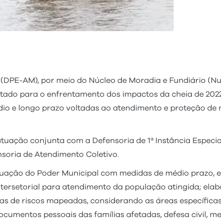
(DPE-AM), por meio do Núcleo de Moradia e Fundiário (N
ltado para o enfrentamento dos impactos da cheia de 20
 médio e longo prazo voltadas ao atendimento e proteção d
uação conjunta com a Defensoria de 1ª Instância Especia
soria de Atendimento Coletivo.
atuação do Poder Municipal com medidas de médio prazo, e
ntersetorial para atendimento da população atingida; ela
 de riscos mapeadas, considerando as áreas específicas d
cumentos pessoais das famílias afetadas, defesa civil,