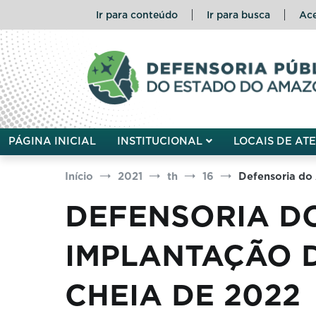
Pular
Ir para conteúdo
Ir para busca
Ace
para
o
conteúdo
Defensoria Pública do Esta
PÁGINA INICIAL
INSTITUCIONAL
LOCAIS DE AT
Início
2021
th
16
Defensoria do
DEFENSORIA D
IMPLANTAÇÃO 
CHEIA DE 2022