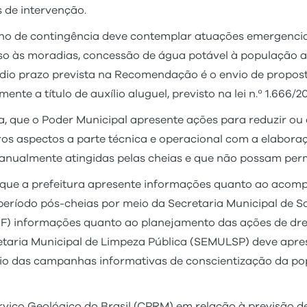
 de intervenção.
lano de contingência deve contemplar atuações emergenc
o às moradias, concessão de água potável à população af
dio prazo prevista na Recomendação é o envio de propost
e a título de auxílio aluguel, previsto na lei n.º 1.666/20
 que o Poder Municipal apresente ações para reduzir ou 
os aspectos a parte técnica e operacional com a elabora
anualmente atingidas pelas cheias e que não possam pe
ue a prefeitura apresente informações quanto ao acomp
período pós-cheias por meio da Secretaria Municipal de S
INF) informações quanto ao planejamento das ações de dr
ecretaria Municipal de Limpeza Pública (SEMULSP) deve a
rio das campanhas informativas de conscientização da po
ço Geológico do Brasil (CPRM) em relação à previsão de