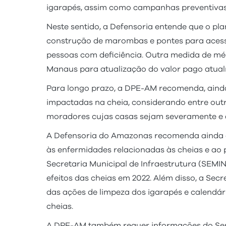
igarapés, assim como campanhas preventivas
Neste sentido, a Defensoria entende que o p
construção de marombas e pontes para acess
pessoas com deficiência. Outra medida de mé
Manaus para atualização do valor pago atualment
Para longo prazo, a DPE-AM recomenda, ainda,
impactadas na cheia, considerando entre outr
moradores cujas casas sejam severamente e 
A Defensoria do Amazonas recomenda ainda q
às enfermidades relacionadas às cheias e ao 
Secretaria Municipal de Infraestrutura (SEM
efeitos das cheias em 2022. Além disso, a S
das ações de limpeza dos igarapés e calendá
cheias.
A DPE-AM também requer informações do Servi