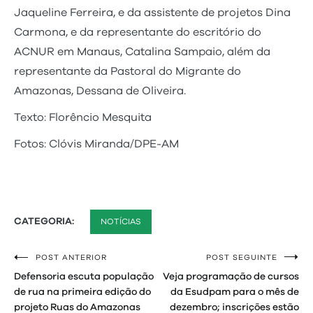
Jaqueline Ferreira, e da assistente de projetos Dina
Carmona, e da representante do escritório do
ACNUR em Manaus, Catalina Sampaio, além da
representante da Pastoral do Migrante do
Amazonas, Dessana de Oliveira.
Texto: Florêncio Mesquita
Fotos: Clóvis Miranda/DPE-AM
CATEGORIA:
NOTÍCIAS
POST ANTERIOR
POST SEGUINTE
Navegação
Defensoria escuta população
Veja programação de cursos
de
de rua na primeira edição do
da Esudpam para o mês de
projeto Ruas do Amazonas
dezembro; inscrições estão