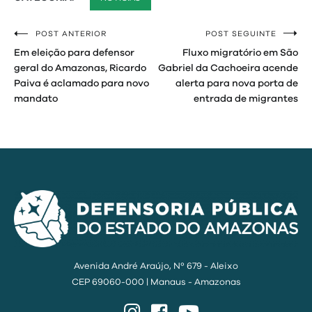
POST ANTERIOR
POST SEGUINTE
Navegação
Em eleição para defensor
Fluxo migratório em São
de
geral do Amazonas, Ricardo
Gabriel da Cachoeira acende
Paiva é aclamado para novo
alerta para nova porta de
Post
mandato
entrada de migrantes
Avenida André Araújo, Nº 679 - Aleixo
CEP 69060-000 | Manaus - Amazonas
Instagram
Facebook
YouTube