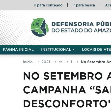
Pular
Ir para conteúdo
Ir para busca
Ace
para
o
conteúdo
Defensoria Pública do Esta
PÁGINA INICIAL
INSTITUCIONAL
LOCAIS DE AT
Início
2021
st
1
No Setembro Am
NO SETEMBRO 
CAMPANHA “SA
DESCONFORTO