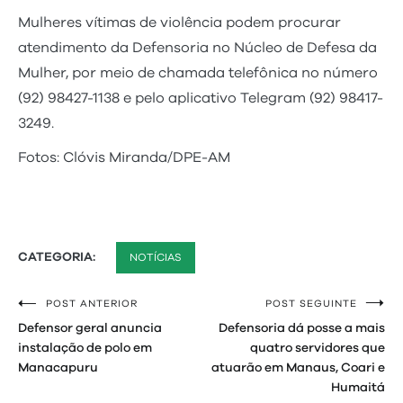
Mulheres vítimas de violência podem procurar
atendimento da Defensoria no Núcleo de Defesa da
Mulher, por meio de chamada telefônica no número
(92) 98427-1138 e pelo aplicativo Telegram (92) 98417-
3249.
Fotos: Clóvis Miranda/DPE-AM
CATEGORIA:
NOTÍCIAS
POST ANTERIOR
POST SEGUINTE
Navegação
Defensor geral anuncia
Defensoria dá posse a mais
de
instalação de polo em
quatro servidores que
Manacapuru
atuarão em Manaus, Coari e
Post
Humaitá