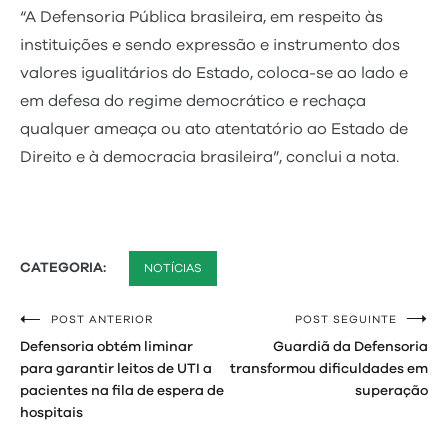
“A Defensoria Pública brasileira, em respeito às
instituições e sendo expressão e instrumento dos
valores igualitários do Estado, coloca-se ao lado e
em defesa do regime democrático e rechaça
qualquer ameaça ou ato atentatório ao Estado de
Direito e à democracia brasileira”, conclui a nota.
CATEGORIA:
NOTÍCIAS
POST ANTERIOR
POST SEGUINTE
Navegação
Defensoria obtém liminar
Guardiã da Defensoria
de
para garantir leitos de UTI a
transformou dificuldades em
pacientes na fila de espera de
superação
Post
hospitais