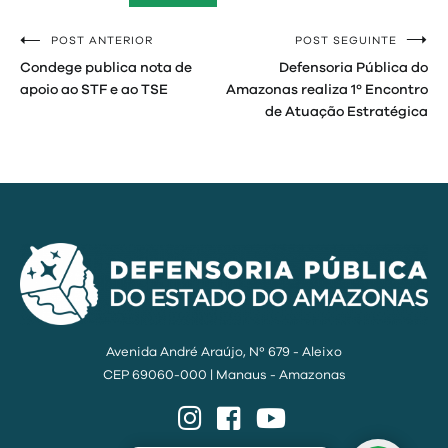
POST ANTERIOR
POST SEGUINTE
Navegação
Condege publica nota de
Defensoria Pública do
de
apoio ao STF e ao TSE
Amazonas realiza 1º Encontro
de Atuação Estratégica
Post
Avenida André Araújo, Nº 679 - Aleixo
CEP 69060-000 | Manaus - Amazonas
Instagram
Facebook
YouTube