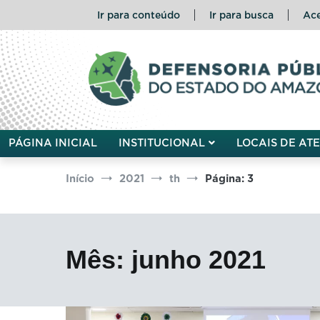
Pular
Ir para conteúdo
Ir para busca
Ace
para
o
conteúdo
Defensoria Pública do Esta
PÁGINA INICIAL
INSTITUCIONAL
LOCAIS DE AT
Início
2021
th
Página: 3
Mês:
junho 2021