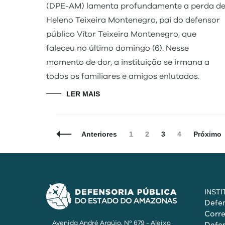
(DPE-AM) lamenta profundamente a perda d
Heleno Teixeira Montenegro, pai do defensor
público Vítor Teixeira Montenegro, que
faleceu no último domingo (6). Nesse
momento de dor, a instituição se irmana a
todos os familiares e amigos enlutados.
LER MAIS
Navegação
Página
Página
Página
Página
Anteriores
1
2
3
4
Próximo
de
Posts
INST
Defen
Corr
Avenida André Araújo, Nº 679 - Aleixo