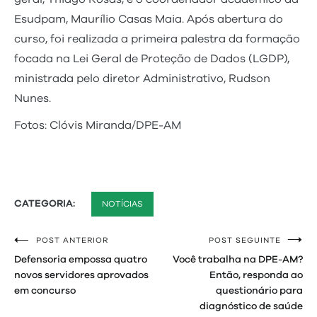
Esudpam, Maurílio Casas Maia. Após abertura do
curso, foi realizada a primeira palestra da formação
focada na Lei Geral de Proteção de Dados (LGDP),
ministrada pelo diretor Administrativo, Rudson
Nunes.
Fotos: Clóvis Miranda/DPE-AM
CATEGORIA:
NOTÍCIAS
POST ANTERIOR
POST SEGUINTE
Navegação
Defensoria empossa quatro
Você trabalha na DPE-AM?
de
novos servidores aprovados
Então, responda ao
em concurso
questionário para
Post
diagnóstico de saúde