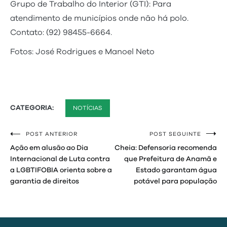
Grupo de Trabalho do Interior (GTI): Para
atendimento de municípios onde não há polo.
Contato: (92) 98455-6664.
Fotos: José Rodrigues e Manoel Neto
CATEGORIA:
NOTÍCIAS
POST ANTERIOR
POST SEGUINTE
Navegação
Ação em alusão ao Dia
Cheia: Defensoria recomenda
de
Internacional de Luta contra
que Prefeitura de Anamã e
a LGBTIFOBIA orienta sobre a
Estado garantam água
Post
garantia de direitos
potável para população