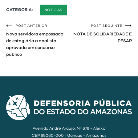
CATEGORIA:
NOTÍCIAS
POST ANTERIOR
POST SEGUINTE
Navegação
Nova servidora empossada:
NOTA DE SOLIDARIEDADE E
de
de estagiária a analista
PESAR
aprovada em concurso
Post
público
Avenida André Araújo, Nº 679 - Aleixo
CEP 69060-000 | Manaus - Amazonas