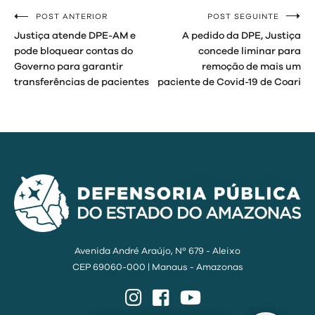
POST ANTERIOR
POST SEGUINTE
Navegação
Justiça atende DPE-AM e
A pedido da DPE, Justiça
de
pode bloquear contas do
concede liminar para
Governo para garantir
remoção de mais um
Post
transferências de pacientes
paciente de Covid-19 de Coari
Avenida André Araújo, Nº 679 - Aleixo
CEP 69060-000 | Manaus - Amazonas
Instagram
Facebook
YouTube