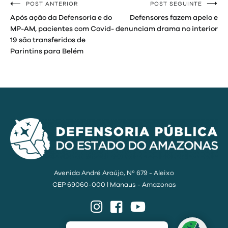
POST ANTERIOR
POST SEGUINTE
Navegação
Após ação da Defensoria e do
Defensores fazem apelo e
de
MP-AM, pacientes com Covid-
denunciam drama no interior
19 são transferidos de
Post
Parintins para Belém
Avenida André Araújo, Nº 679 - Aleixo
CEP 69060-000 | Manaus - Amazonas
Instagram
Facebook
YouTube