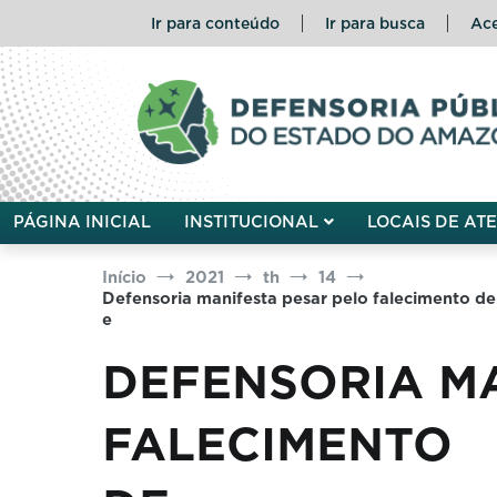
Pular
Ir para conteúdo
Ir para busca
Ace
para
o
conteúdo
Defensoria Pública do Esta
PÁGINA INICIAL
INSTITUCIONAL
LOCAIS DE AT
Início
2021
th
14
Defensoria manifesta pesar p
e Terezinha Nune
DEFENSORIA MA
FALECIMENTO