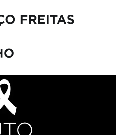
E A
ÇO FREITAS
ERE
HO