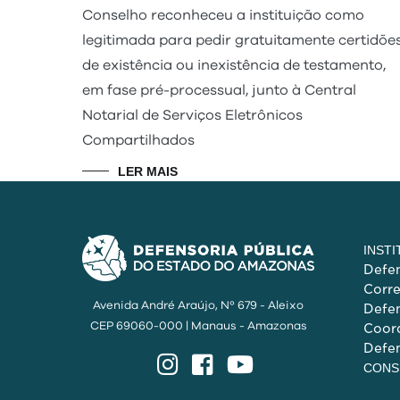
Conselho reconheceu a instituição como
legitimada para pedir gratuitamente certidõe
de existência ou inexistência de testamento,
em fase pré-processual, junto à Central
Notarial de Serviços Eletrônicos
Compartilhados
LER MAIS
INST
Defen
Corr
Avenida André Araújo, Nº 679 - Aleixo
Defen
CEP 69060-000 | Manaus - Amazonas
Coord
Defen
Instagram
Facebook
YouTube
CONS