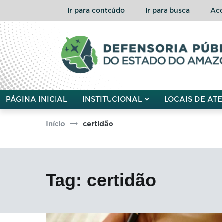
Pular
Ir para conteúdo
Ir para busca
Ace
para
o
conteúdo
Defensoria Pública do Esta
PÁGINA INICIAL
INSTITUCIONAL
LOCAIS DE AT
Início
certidão
Tag:
certidão