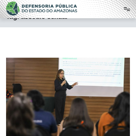
Pular
Defensoria Pública do Estado do
para
o
Amazonas
Tag:
assédio sexual
conteúdo