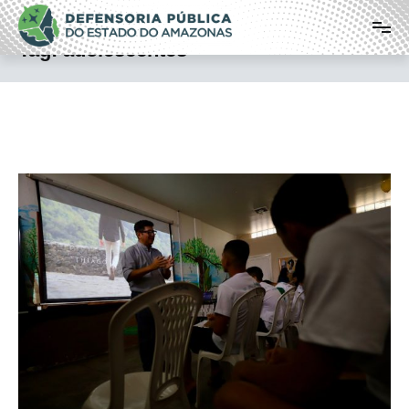
Pular
Defensoria Pública do Estado do
para
o
Amazonas
Tag:
adolescentes
conteúdo