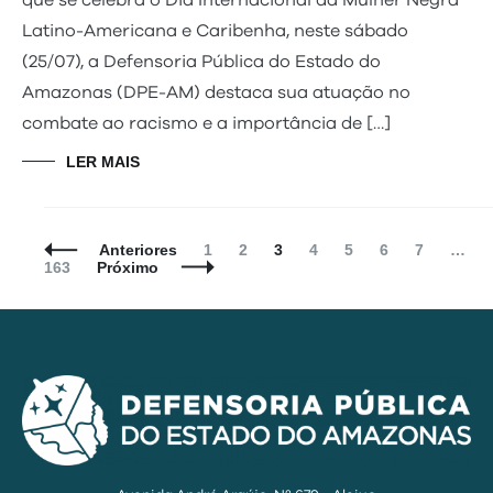
que se celebra o Dia Internacional da Mulher Negra
Latino-Americana e Caribenha, neste sábado
(25/07), a Defensoria Pública do Estado do
Amazonas (DPE-AM) destaca sua atuação no
combate ao racismo e a importância de […]
LER MAIS
Navegação
Página
Página
Página
Página
Página
Página
Página
Anteriores
1
2
3
4
5
6
7
…
de
163
Próximo
Posts