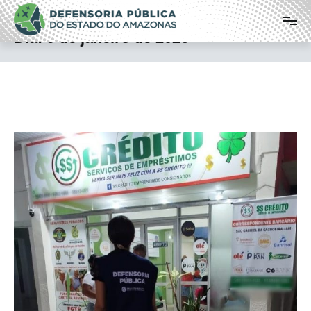
Pular
Defensoria Pública do Estado do
para
o
Amazonas
Dia:
9 de janeiro de 2026
conteúdo